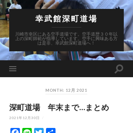
幸武館深町道場
川崎市幸区にある空手道場です。空手道歴３０年以
上の深町師範が指導しています。空手に興味ある方
は是非、幸武館深町道場へ！
MONTH: 12月 2021
深町道場 年末まで…まとめ
2021年12月30日
/
Facebook
Line
Twitter
共