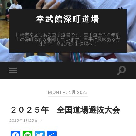
幸武館深町道場
川崎市幸区にある空手道場です。空手道歴３０年以
上の深町師範が指導しています。空手に興味ある方
は是非、幸武館深町道場へ！
MONTH: 1月 2025
２０２５年 全国道場選抜大会
2025年1月25日
/
Facebook
Line
Twitter
共