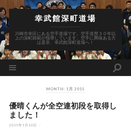
幸武館深町道場
川崎市幸区にある空手道場です。空手道歴３０年以
上の深町師範が指導しています。空手に興味ある方
は是非、幸武館深町道場へ！
MONTH: 1月 2015
優晴くんが全空連初段を取得し
ました！
2015年1月10日
/