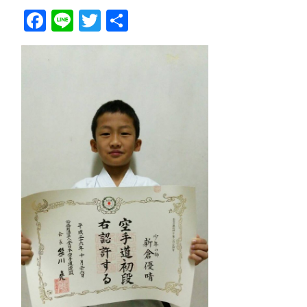
Facebook
Line
Twitter
共
有