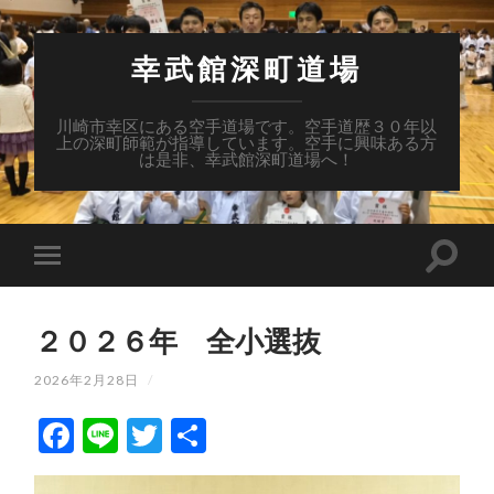
幸武館深町道場
川崎市幸区にある空手道場です。空手道歴３０年以
上の深町師範が指導しています。空手に興味ある方
は是非、幸武館深町道場へ！
２０２６年 全小選抜
2026年2月28日
/
Facebook
Line
Twitter
共
有