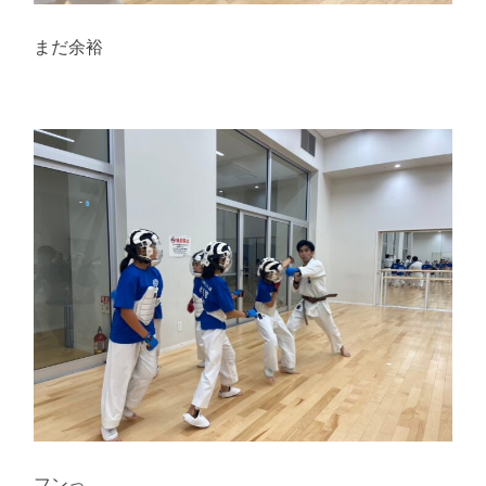
まだ余裕
フンっ