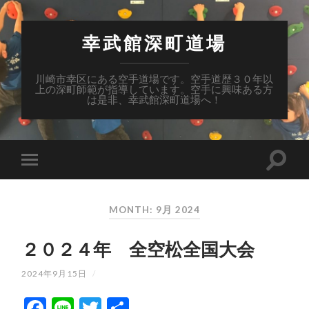
幸武館深町道場
川崎市幸区にある空手道場です。空手道歴３０年以
上の深町師範が指導しています。空手に興味ある方
は是非、幸武館深町道場へ！
MONTH: 9月 2024
２０２４年 全空松全国大会
2024年9月15日
/
Facebook
Line
Twitter
共