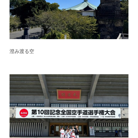
澄み渡る空