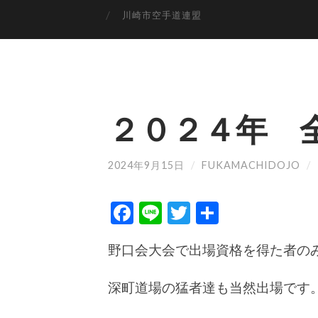
川崎市空手道連盟
２０２４年 
2024年9月15日
/
FUKAMACHIDOJO
/
Facebook
Line
Twitter
共
有
野口会大会で出場資格を得た者の
深町道場の猛者達も当然出場です