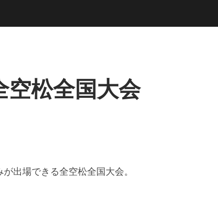
全空松全国大会
みが出場できる全空松全国大会。
。