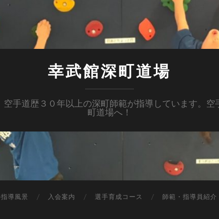
幸武館深町道場
。空手道歴３０年以上の深町師範が指導しています。空
町道場へ！
の指導風景
入会案内
選手育成コース
師範・指導員紹介