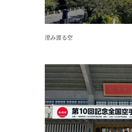
澄み渡る空