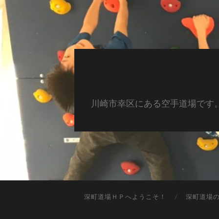
川崎市幸区にある空手道場です
深町道場ＨＰへようこそ！
深町道場