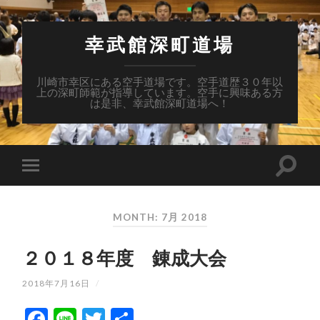
幸武館深町道場
川崎市幸区にある空手道場です。空手道歴３０年以
上の深町師範が指導しています。空手に興味ある方
は是非、幸武館深町道場へ！
MONTH: 7月 2018
２０１８年度 錬成大会
2018年7月16日
/
Facebook
Line
Twitter
共