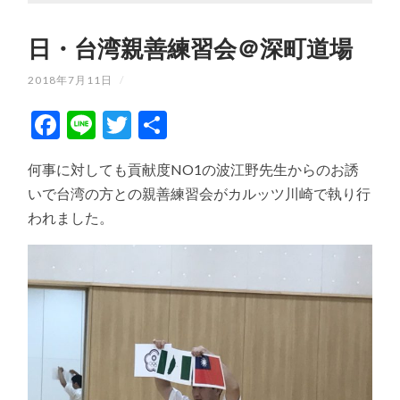
日・台湾親善練習会＠深町道場
2018年7月11日
/
Facebook
Line
Twitter
共
有
何事に対しても貢献度NO1の波江野先生からのお誘
いで台湾の方との親善練習会がカルッツ川崎で執り行
われました。